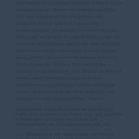
zum Beispiel im zögerlichen Verhalten in Bezug auf die
Unterstützung der Ukraine mit Verteidigungswaffen
oder dem Umgang mit der Energiekrise und
steigenden Preisen und dem sogenannten
Sondervermögen. Als weiteres Thema schnitt er die
Klimakrise“ an. Er warb für jegliche Bemühungen die
Klimakrise zu bewältigen, sprach sich aber auch dafür
aus, Aktionen für
den Klimaschutz in einem Rahmen
durchzuführen, der unserem Rechtsstaat entspricht.
Hierfür fordert die CDU eine Verschärfung der
Gesetze, um zu verhindern, dass Straßen so blockiert
werden, dass Rettungsfahrzeuge nicht mehr
durchkommen bzw. Kunstgegenstände beschädigt
werden. Im Anschluss an die Rede folgte eine rege
Diskussion zu den angesprochenen Themen.
Anschließend sprach Rentz über die örtliche CDU-
Politik unter anderem zum Thema „Kali- und Salzhalde
in Wathlingen“ und stellte den Bericht des
Schatzmeisters, der sich entschuldigen ließ, vor.
Zum Schluss lud er alle Anwesenden und Freunde
zum 30.12.2022, 14 Uhr nach Schwüblingsen ins