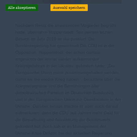
Alle akzeptieren
Auswahl speichern
Nachdem Rentz die anwesenden Mitglieder begrüßt
hatte, übernahm Hoppenstedt. Seit seinem letzten
Besuch im Jahr 2019 ist viel passiert. Die
Bundesregierung hat gewechselt Die CDU ist in der
Opposition. Hoppenstedt, der schon damals,
angesichts der immer wieder aufkeimender
Kriegsgefahren in der Ukraine, gefordert hatte: „Die
Europäische Union muss zusammengehalten werden,
damit wir nie wieder Krieg haben.“, berichtete über die
Kriegsereignisse und die Bemühungen aller
demokratischen Parteien im Deutschen Bundestag
und in der Europäischen Union zur Deeskalation in der
Ukraine. Darüber hinaus machte er aber auch darauf
aufmerksam, dass die CDU seit Jahren mehr Geld für
die Bewaffnung und Ausstattung der Bundeswehr
gefordert hat. Auch sah er im Management der
Ukraine-Krise Defizite bei der aktuellen Regierung,