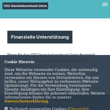
CDU Gemeindeverband Uetze
Finanzielle Unterstützung
Wenn Sie den CDU Gemeindeverband Uetze finanziell
unterstützen möchten, dann bitte mit dem Stichwort
Cookie Hinweis
Spende unter:
Diese Webseite verwendet Cookies, die notwendig
sind, um die Webseite zu nutzen. Weiterhin
IBAN DE16250501801010450656
verwenden wir Dienste von Drittanbietern, die uns
helfen, unser Webangebot zu verbessern (Website-
BIC SPKHDE2HXXX
Optmierung). Für die Verwendung bestimmter
Dienste, benötigen wir Ihre Einwilligung. Ihre
Einwilligung können Sie jederzeit widerrufen. Weitere
Informationen finden Sie in unserer
Datenschutzerklärung
.
Homepage des CDU Gemeindeverbandes Uetze
Technisch notwendige Cookies (
Übersicht
)