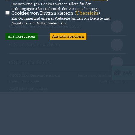
Die notwendigen Cookies werden allein für den
ordnungsgemäßen Gebrauch der Webseite benötigt.
Cookies von Drittanbietern (
Übersicht
)
IMPRESSUM
DATENSCHUTZ
KONTAKT
Zur Optimierung unserer Webseite binden wir Dienste und
Angebote von Drittanbietern ein.
CDU-Regionsverband Hannover
Alle akzeptieren
Auswahl speichern
CDU in Niedersachsen
CDU Deutschlands
@2026 CDU Gemeindeverband
Realisation: Sharkness Media
Uetze / Dirk Rentz
GmbH & Co. KG
Alle Rechte vorbehalten.