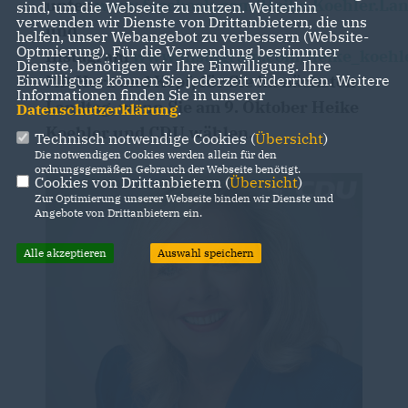
unter
www.facebook.com/Heike.Koehler.Lan
sind, um die Webseite zu nutzen. Weiterhin
verwenden wir Dienste von Drittanbietern, die uns
und
helfen, unser Webangebot zu verbessern (Website-
Optmierung). Für die Verwendung bestimmter
Instagram
www.instagram.com/heike_koehl
Dienste, benötigen wir Ihre Einwilligung. Ihre
Mit Herz und Kopf, für Sie im nächsten
Einwilligung können Sie jederzeit widerrufen. Weitere
Informationen finden Sie in unserer
Landtag, wenn Sie am 9. Oktober Heike
Datenschutzerklärung
.
Koehler und CDU wählen.
Technisch notwendige Cookies (
Übersicht
)
Die notwendigen Cookies werden allein für den
ordnungsgemäßen Gebrauch der Webseite benötigt.
Cookies von Drittanbietern (
Übersicht
)
Zur Optimierung unserer Webseite binden wir Dienste und
Angebote von Drittanbietern ein.
Alle akzeptieren
Auswahl speichern