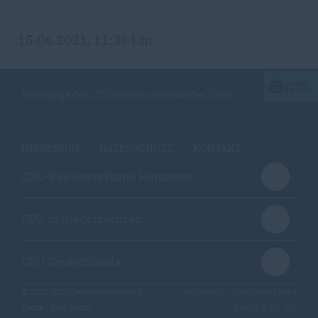
15.06.2021, 11:38 Uhr
Homepage des CDU Gemeindeverbandes Uetze
IMPRESSUM
DATENSCHUTZ
KONTAKT
CDU-Regionsverband Hannover
CDU in Niedersachsen
CDU Deutschlands
@2026 CDU Gemeindeverband
Realisation: Sharkness Media
Uetze / Dirk Rentz
GmbH & Co. KG