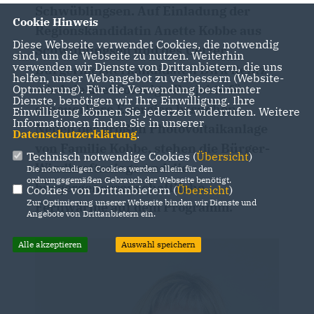
Schwüblingsen. Auf Einladung der
Cookie Hinweis
Regionskandidatin Anette Kobbe aus
Diese Webseite verwendet Cookies, die notwendig
Schwüblingsen und des Uetzer
sind, um die Webseite zu nutzen. Weiterhin
verwenden wir Dienste von Drittanbietern, die uns
Bürgermeisterkandidaten Dirk Rentz
helfen, unser Webangebot zu verbessern (Website-
wird sie drei Vorzeige-Projekte für
Optmierung). Für die Verwendung bestimmter
Dienste, benötigen wir Ihre Einwilligung. Ihre
erneuerbare Energien besuchen.
Einwilligung können Sie jederzeit widerrufen. Weitere
Informationen finden Sie in unserer
Neben der großen Photovoltaikanlage
Datenschutzerklärung
.
von Familie Kobbe, stehen die Bürger-
Technisch notwendige Cookies (
Übersicht
)
Windkraftanlage und die
Die notwendigen Cookies werden allein für den
ordnungsgemäßen Gebrauch der Webseite benötigt.
bürgergenossenschaftliche
Cookies von Drittanbietern (
Übersicht
)
Zur Optimierung unserer Webseite binden wir Dienste und
Fernwärme auf dem Programm.
Angebote von Drittanbietern ein.
Alle akzeptieren
Auswahl speichern